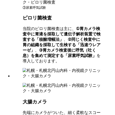
③尿素呼気試験
ピロリ菌検査
当院のピロリ菌検査は主に、
①胃カメラ検
査中に胃液を採取して遺伝子解析装置で検
査する「核酸増幅法」
、
②同じく検査中に
胃の組織を採取して生検する「迅速ウレア
ーゼ」
、
③胃カメラ検査後に呼気（吐く
息）を集めて測定する「尿素呼気試験」
を
導入しております。
大腸カメラ
先端にカメラがついた、細く柔軟なスコー