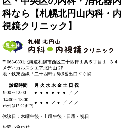
区・中央区の内科・消化器内
科なら【札幌北円山内科・内
視鏡クリニック】
〒063-0801北海道札幌市西区二十四軒１条５丁目１−３４
メディカルスクエア北円山 2F
地下鉄東西線「二十四軒」駅6番出口すぐ隣
診療時間
月
火
水
木
金
土
日
祝
9:00～12:00
●
●
●
●
●
●
／
／
14:00～18:00
／
／
／
／
●
●
●
●
(受付は17:00まで)
休診日：木曜午後・土曜午後・日曜・祝日
お問い合わせ