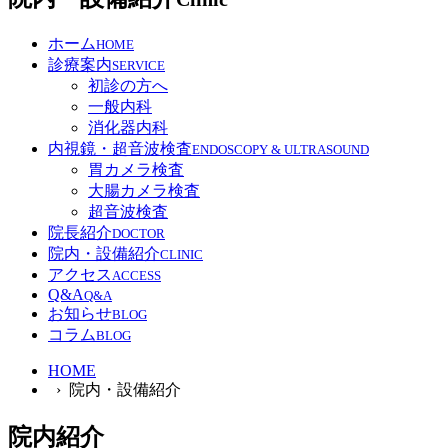
ホーム
HOME
診療案内
SERVICE
初診の方へ
一般内科
消化器内科
内視鏡・超音波検査
ENDOSCOPY & ULTRASOUND
胃カメラ検査
大腸カメラ検査
超音波検査
院長紹介
DOCTOR
院内・設備紹介
CLINIC
アクセス
ACCESS
Q&A
Q&A
お知らせ
BLOG
コラム
BLOG
HOME
› 院内・設備紹介
院内紹介