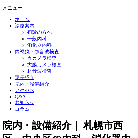
メニュー
ホーム
診療案内
初診の方へ
一般内科
消化器内科
内視鏡・超音波検査
胃カメラ検査
大腸カメラ検査
超音波検査
院長紹介
院内・設備紹介
アクセス
Q&A
お知らせ
コラム
院内・設備紹介｜ 札幌市西